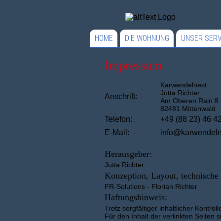
HOME
DIE WOHNUNG
UNSER SERV
Impressum
Karwendelnest
Jutta Richter
Anschrift:
Am Oberen Rain 8
82481 Mittenwald
Telefon:
+49 (88 23) 46 4
E-Mail:
info@karwendeln
Herausgeber:
Jutta Richter
Konzeption, Layout, technische
FR-Solutions - Florian Richter
Haftungshinweis:
Trotz sorgfältiger inhaltlicher Kontro
Für den Inhalt der verlinkten Seiten s