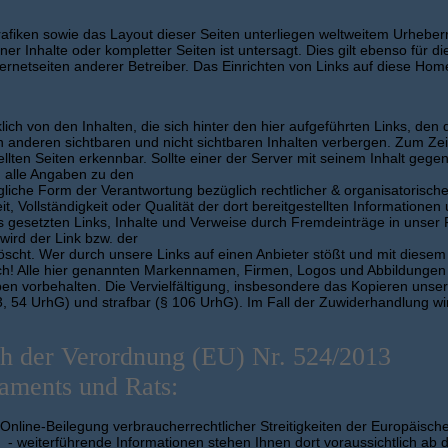
rafiken sowie das Layout dieser Seiten unterliegen weltweitem Urheber
r Inhalte oder kompletter Seiten ist untersagt. Dies gilt ebenso für d
nternetseiten anderer Betreiber. Das Einrichten von Links auf diese Hom
lich von den Inhalten, die sich hinter den hier aufgeführten Links, den
n anderen sichtbaren und nicht sichtbaren Inhalten verbergen. Zum Zei
tellten Seiten erkennbar. Sollte einer der Server mit seinem Inhalt gege
d alle Angaben zu den
liche Form der Verantwortung bezüglich rechtlicher & organisatorisch
t, Vollständigkeit oder Qualität der dort bereitgestellten Informationen u
tts gesetzten Links, Inhalte und Verweise durch Fremdeinträge in unser
wird der Link bzw. der
öscht. Wer durch unsere Links auf einen Anbieter stößt und mit diesem e
tlich! Alle hier genannten Markennamen, Firmen, Logos und Abbildungen
eiben vorbehalten. Die Vervielfältigung, insbesondere das Kopieren uns
3, 54 UrhG) und strafbar (§ 106 UrhG). Im Fall der Zuwiderhandlung wird
ch der Verordnung (EU) Nr. 524/2013
aments und Rats:
 Online-Beilegung verbraucherrechtlicher Streitigkeiten der Europäisc
- weiterführende Informationen stehen Ihnen dort voraussichtlich ab