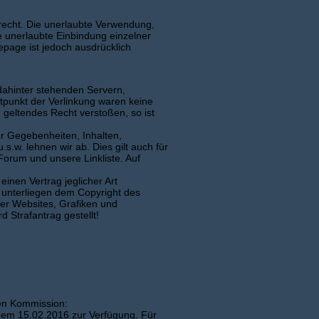
recht. Die unerlaubte Verwendung,
ie unerlaubte Einbindung einzelner
epage ist jedoch ausdrücklich
 dahinter stehenden Servern,
tpunkt der Verlinkung waren keine
n geltendes Recht verstoßen, so ist
er Gegebenheiten, Inhalten,
.s.w. lehnen wir ab. Dies gilt auch für
 Forum und unsere Linkliste. Auf
inen Vertrag jeglicher Art
 unterliegen dem Copyright des
erer Websites, Grafiken und
 Strafantrag gestellt!
hen Kommission:
 dem 15.02.2016 zur Verfügung. Für