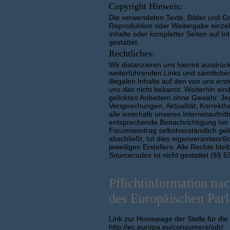
Copyright Hinweis:
Die verwendeten Texte, Bilder und G
Reproduktion oder Weitergabe einzelne
Inhalte oder kompletter Seiten auf I
gestattet.
Rechtliches:
Wir distanzieren uns hiermit ausdrück
weiterführenden Links und sämtliche
illegalen Inhalte auf den von uns ers
uns das nicht bekannt. Weiterhin sin
gelinkten Anbietern ohne Gewähr. Jeg
Versprechungen, Aktualität, Korrekthei
alle innerhalb unseres Internetauftri
entsprechende Benachrichtigung hin 
Forumseintrag selbstverständlich gel
abschließt, tut dies eigenverantwor
jeweiligen Erstellers. Alle Rechte bl
Sourcecodes ist nicht gestattet (§§ 5
Pflichtinformation na
des Europäischen Parl
Link zur Homepage der Stelle für die
http://ec.europa.eu/consumers/odr/