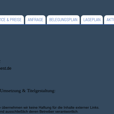
ICE & PREISE
ANFRAGE
BELEGUNGSPLAN
LAGEPLAN
AKT
2
est.de
 Umsetzung & Titelgestaltung:
lle übernehmen wir keine Haftung für die Inhalte externer Links.
ind ausschließlich deren Betreiber verantwortlich.