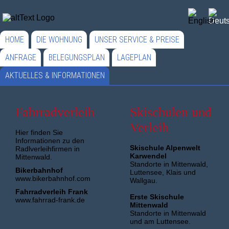
HOME
DIE WOHNUNG
UNSER SERVICE & PREISE
ANFRAGE
BELEGUNGSPLAN
LAGEPLAN
AKTUELLES & INFORMATIONEN
Fahrradverleih
Skischulen und
Verleih
Hier finden Sie
Informationen zu den
Skischule Alpenwelt
Radlverleihfirmen in
Karwendel
Mittenwald.
Standorte in Mittenwald,
Bikerbahnhof
Luttensee, Klais und
www.bikerbahnhof.com
Wallgau.
Fahrradverleih Frank
Erste Skischule
www.fahrrad-frank.de
Mittenwald
Standorte in Mittenwald
und am Luttensee.